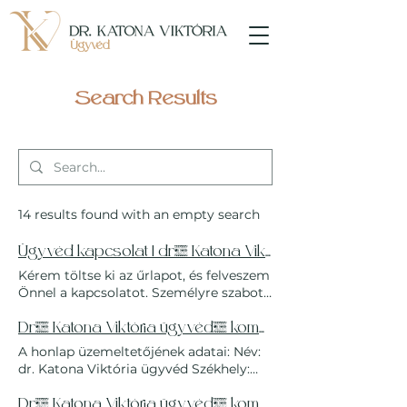
Ügyvéd
Search Results
14 results found with an empty search
Ügyvéd kapcsolat | dr. Katona Viktória ügyvéd Budapest.Dr. Katona Viktória Ügyvéd – Magas Színvonalú Jogi Szolgáltatások Gazdasági Jog Területén
Kérem töltse ki az űrlapot, és felveszem
Önnel a kapcsolatot. Személyre szabott
jogi megoldások, ügyvédi szolgáltatás.
Ügyvéd Budapest, komplex jogi
Dr. Katona Viktória ügyvéd, komplex jogi szolgáltatásDr. Katona Viktória Ügyvéd – Magas Színvonalú Jogi Szolgáltatások Gazdasági Jog Területén
szolgáltatások. Kapcsolatfelvétel Kérem
A honlap üzemeltetőjének adatai: Név:
töltse ki az űrlapot, és felveszem Önnel
dr. Katona Viktória ügyvéd Székhely:
a kapcsolatot. Ezt követően egyeztetem
1113 Budapest, Dinnye utca 5. 3. Emelet
Önnel az első konzultáció időpontját és
3. ajtó Telefon: +36 30 227 8295
Dr. Katona Viktória ügyvéd, komplex jogi szolgáltatásDr. Katona Viktória Ügyvéd – Magas Színvonalú Jogi Szolgáltatások Gazdasági Jog Területén